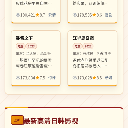
玻璃花房里独自生活
处实录，从训练偶像
了十年，直到一位逃
练习生到陪儿子上幼
避都市的青年画家闯
儿园，温馨有趣。家
180,421
8.7
爱情
178,585
8.6
喜剧
入她的世界。淡淡疗
庭观察类综艺新标
99:15
99:05
愈、细腻温柔的成人
杆。
院线
4K
向爱情剧。
韩国
韩国
暴雪之下
江华岛奇案
电影
2023
电影
2022
主演：
全道嬿、池晟 等
主演：
黄政民、李善均 等
一场百年罕见的暴雪
退休老刑警重返江华
席卷江原道滑雪度假
岛旧居却被卷入一桩
村，被困游客陆续离
30 年前未结悬案。岛
奇死亡，求生与人性
屿封闭氛围、宗教邪
173,834
7.5
惊悚
173,028
8.5
悬疑
的双重考验在零下三
典元素与社会派推理
十度展开。氛围密闭
结合，韩国推理片新
压抑。
高度。
最新高清日韩影视
上新