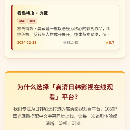
NEW
日本
雾岛特攻·典藏
动漫
悬疑
雾岛特攻·典藏是一部以悬疑为核心的影视作品，围
绕危机、反转与人物成长展开，整体节奏紧凑，值得
推荐观看。
2024-12-18
88,148
8.7
为什么选择「高清日韩影视在线观
看」平台？
我们专注为日韩剧迷打造的高清影视观看平台，1080P
蓝光画质搭配中文字幕同步上线，让每一次追剧体验都
清晰、流畅、沉浸。