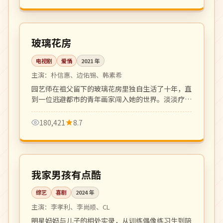
全 16 集
完结
韩国
玻璃花房
电视剧
爱情
2021
年
主演：
朴信惠、边佑锡、韩素希
园艺师在祖父留下的玻璃花房里独自生活了十年，直
到一位逃避都市的青年画家闯入她的世界。淡淡疗
愈、细腻温柔的成人向爱情剧。
180,421
8.7
更新至 6 期
热播
韩国
我家男孩有点酷
综艺
喜剧
2024
年
主演：
李孝利、李尚顺、CL
明星妈妈与儿子的相处实录，从训练偶像练习生到陪