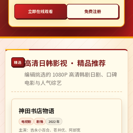
立即在线观看
免费注册
高清日韩影视 · 精品推荐
精选
编辑挑选的 1080P 高清韩剧日剧、口碑
电影与人气综艺
全 10 集
完结
日本
神田书店物语
电视剧
剧情
2022
年
主演：
吉永小百合、苍井优、阿部宽