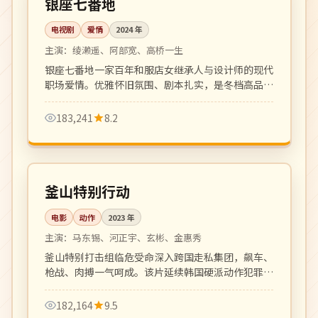
银座七番地
电视剧
爱情
2024
年
主演：
绫濑遥、阿部宽、高桥一生
银座七番地一家百年和服店女继承人与设计师的现代
职场爱情。优雅怀旧氛围、剧本扎实，是冬档高品质
日剧。
183,241
8.2
128 分钟
院线
韩国
釜山特别行动
电影
动作
2023
年
主演：
马东锡、河正宇、玄彬、金惠秀
釜山特别打击组临危受命深入跨国走私集团，飙车、
枪战、肉搏一气呵成。该片延续韩国硬派动作犯罪片
传统，是近年口碑动作大片代表作。
182,164
9.5