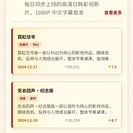
每日同步上线的高清日韩影视新
片，1080P 中文字幕首发
查看更多
杜比
NEW
中国
霓虹信号
纪录片
科幻
霓虹信号是一部以科幻为核心的影视作品，围绕危
机、反转与人物成长展开，整体节奏紧凑，值得推荐
观看。
2024-12-27
80,031
7.5
4K
NEW
日本
无名回声·纪念版
动漫
冒险
无名回声·纪念版是一部以冒险为核心的影视作品，
围绕危机、反转与人物成长展开，整体节奏紧凑，值
得推荐观看。
2024-12-24
30,598
6.7
高分