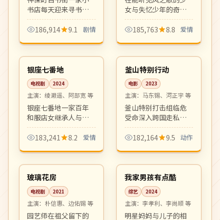
书店每天迎来寻书的
女与失忆少年的奇幻
客人，每本旧书都牵
邂逅。新海诚最新力
起一段记忆。文艺日
作，画面与音乐震
186,914
9.1
剧情
185,763
8.8
爱情
剧的标志性温柔作
撼，是夏日档动漫电
04:15
99:34
品。
影的现象级佳作。
热播
院线
日本
韩国
银座七番地
釜山特别行动
电视剧
2024
电影
2023
主演：
绫濑遥、阿部宽 等
主演：
马东锡、河正宇 等
银座七番地一家百年
釜山特别打击组临危
和服店女继承人与设
受命深入跨国走私集
计师的现代职场爱
团，飙车、枪战、肉
情。优雅怀旧氛围、
搏一气呵成。该片延
183,241
8.2
爱情
182,164
9.5
动作
剧本扎实，是冬档高
续韩国硬派动作犯罪
16:50
06:29
品质日剧。
片传统，是近年口碑
完结
热播
动作大片代表作。
韩国
韩国
玻璃花房
我家男孩有点酷
电视剧
2021
综艺
2024
主演：
朴信惠、边佑锡 等
主演：
李孝利、李尚顺 等
园艺师在祖父留下的
明星妈妈与儿子的相