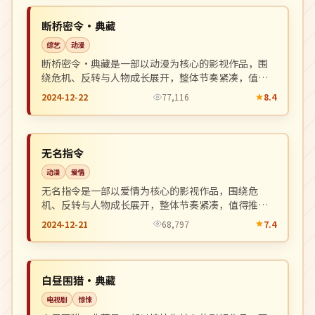
NEW
英国
断桥密令·典藏
综艺
动漫
断桥密令·典藏是一部以动漫为核心的影视作品，围
绕危机、反转与人物成长展开，整体节奏紧凑，值得
推荐观看。
2024-12-22
77,116
8.4
完结
NEW
日本
无名指令
动漫
爱情
无名指令是一部以爱情为核心的影视作品，围绕危
机、反转与人物成长展开，整体节奏紧凑，值得推荐
观看。
2024-12-21
68,797
7.4
独播
NEW
英国
白昼围猎·典藏
电视剧
惊悚