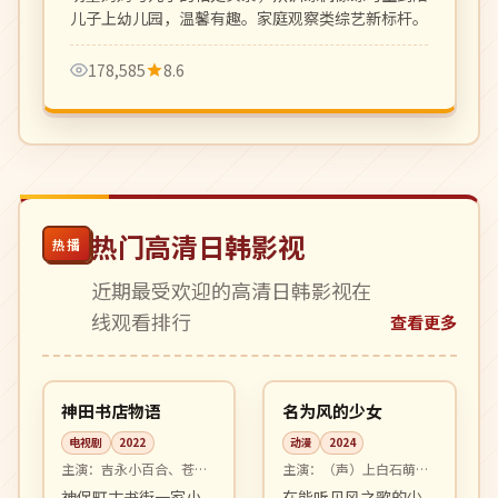
儿子上幼儿园，温馨有趣。家庭观察类综艺新标杆。
178,585
8.6
热门高清日韩影视
热播
近期最受欢迎的高清日韩影视在
线观看排行
查看更多
10:32
99:01
完结
4K
日本
日本
神田书店物语
名为风的少女
电视剧
2022
动漫
2024
主演：
吉永小百合、苍井
主演：
（声）上白石萌
优 等
音、神木隆之介 等
神保町古书街一家小
在能听见风之歌的少