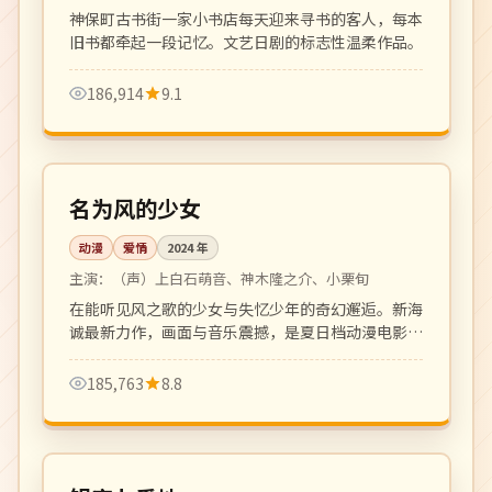
神保町古书街一家小书店每天迎来寻书的客人，每本
旧书都牵起一段记忆。文艺日剧的标志性温柔作品。
186,914
9.1
116 分钟
4K
日本
名为风的少女
动漫
爱情
2024
年
主演：
（声）上白石萌音、神木隆之介、小栗旬
在能听见风之歌的少女与失忆少年的奇幻邂逅。新海
诚最新力作，画面与音乐震撼，是夏日档动漫电影的
现象级佳作。
185,763
8.8
更新至 4 集
热播
日本